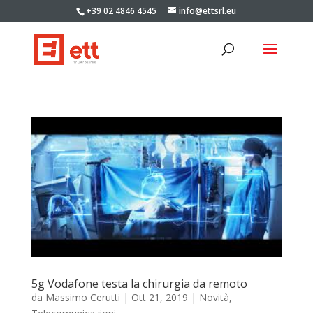
+39 02 4846 4545
info@ettsrl.eu
5g Vodafone testa la chirurgia da remoto
da
Massimo Cerutti
|
Ott 21, 2019
|
Novità
,