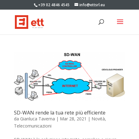
+39 02 4846 4545
info@ettsrl.eu
SD-WAN rende la tua rete più efficiente
da
Gianluca Taverna
|
Mar 28, 2021
|
Novità
,
Telecomunicazioni