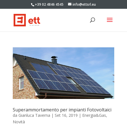
+39 02 4846 4545
info@ettsrl.eu
Superammortamento per impianti Fotovoltaici
da
Gianluca Taverna
|
Set 16, 2019
|
Energia&Gas
,
Novità