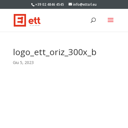
+39 02 4846 4545
info@ettsrl.eu
logo_ett_oriz_300x_b
Giu 5, 2023