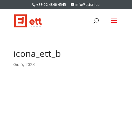
+39 02 4846 4545
info@ettsrl.eu
icona_ett_b
Giu 5, 2023