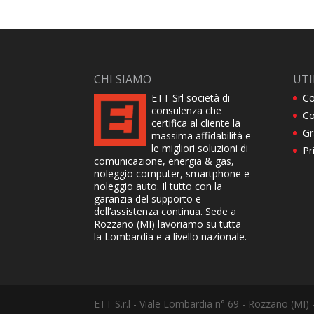
CHI SIAMO
UTI
ETT Srl società di
Co
consulenza che
Co
certifica al cliente la
Gr
massima affidabilità e
le migliori soluzioni di
Pr
comunicazione, energia & gas,
noleggio computer, smartphone e
noleggio auto. Il tutto con la
garanzia del supporto e
dell’assistenza continua. Sede a
Rozzano (MI) lavoriamo su tutta
la Lombardia e a livello nazionale.
ETT S.r.l - Viale Lombardia n° 69 - Rozzano (MI