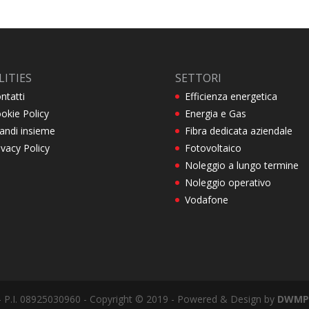
LITIES
SETTORI
ntatti
Efficienza energetica
okie Policy
Energia e Gas
andi insieme
Fibra dedicata aziendale
ivacy Policy
Fotovoltaico
Noleggio a lungo termine
Noleggio operativo
Vodafone
) - P.I. 08925030960 - Copyright © 2019 - Powered & Design by
DWMP 