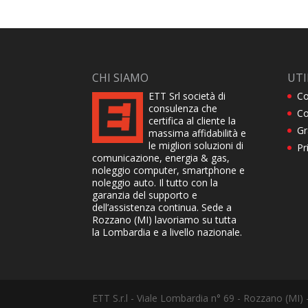
CHI SIAMO
UTI
ETT Srl società di
Co
consulenza che
Co
certifica al cliente la
Gr
massima affidabilità e
le migliori soluzioni di
Pr
comunicazione, energia & gas,
noleggio computer, smartphone e
noleggio auto. Il tutto con la
garanzia del supporto e
dell’assistenza continua. Sede a
Rozzano (MI) lavoriamo su tutta
la Lombardia e a livello nazionale.
ETT S.r.l - Viale Lombardia n° 69 - Rozzano (MI