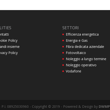
LITIES
SETTORI
ntatti
Efficienza energetica
okie Policy
Energia e Gas
andi insieme
Fibra dedicata aziendale
ivacy Policy
Fotovoltaico
Noleggio a lungo termine
Noleggio operativo
Vodafone
) - P.I. 08925030960 - Copyright © 2019 - Powered & Design by
DWMP 