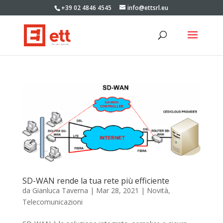
+39 02 4846 4545
info@ettsrl.eu
SD-WAN rende la tua rete più efficiente
da
Gianluca Taverna
|
Mar 28, 2021
|
Novità
,
Telecomunicazioni