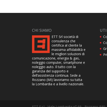
CHI SIAMO
UTI
ETT Srl società di
Co
consulenza che
Co
certifica al cliente la
Gr
massima affidabilità e
le migliori soluzioni di
Pr
comunicazione, energia & gas,
noleggio computer, smartphone e
noleggio auto. Il tutto con la
garanzia del supporto e
dell’assistenza continua. Sede a
Rozzano (MI) lavoriamo su tutta
la Lombardia e a livello nazionale.
ETT S.r.l - Viale Lombardia n° 69 - Rozzano (MI