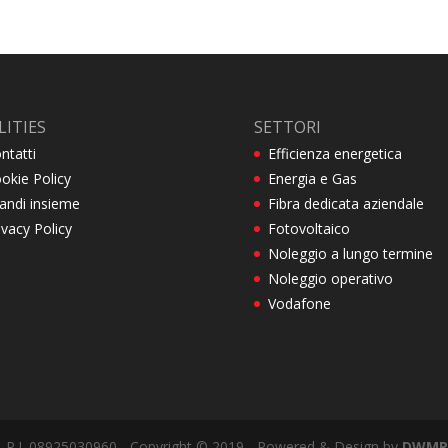
LITIES
SETTORI
ntatti
Efficienza energetica
okie Policy
Energia e Gas
andi insieme
Fibra dedicata aziendale
ivacy Policy
Fotovoltaico
Noleggio a lungo termine
Noleggio operativo
Vodafone
) - P.I. 08925030960 - Copyright © 2019 - Powered & Design by
DWMP 