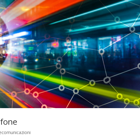
afone
ecomunicazioni