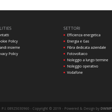
LITIES
SETTORI
ntatti
Efficienza energetica
okie Policy
Energia e Gas
andi insieme
Fibra dedicata aziendale
ivacy Policy
Fotovoltaico
Noleggio a lungo termine
Noleggio operativo
Vodafone
) - P.I. 08925030960 - Copyright © 2019 - Powered & Design by
DWMP 