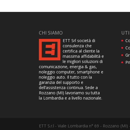
CHI SIAMO
UTI
ETT Srl società di
Co
consulenza che
Co
certifica al cliente la
Gr
massima affidabilità e
le migliori soluzioni di
Pr
comunicazione, energia & gas,
noleggio computer, smartphone e
noleggio auto. Il tutto con la
garanzia del supporto e
dell’assistenza continua. Sede a
Rozzano (MI) lavoriamo su tutta
la Lombardia e a livello nazionale.
ETT S.r.l - Viale Lombardia n° 69 - Rozzano (MI